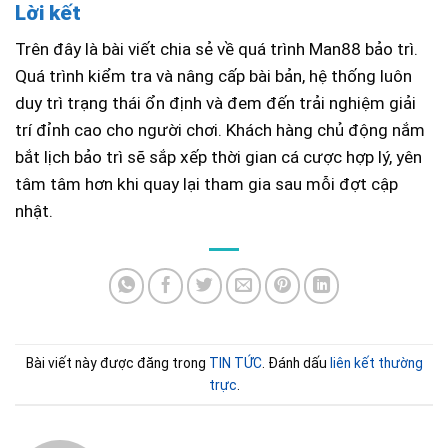
Lời kết
Trên đây là bài viết chia sẻ về quá trình Man88 bảo trì.
Quá trình kiểm tra và nâng cấp bài bản, hệ thống luôn
duy trì trạng thái ổn định và đem đến trải nghiệm giải
trí đỉnh cao cho người chơi. Khách hàng chủ động nắm
bắt lịch bảo trì sẽ sắp xếp thời gian cá cược hợp lý, yên
tâm tâm hơn khi quay lại tham gia sau mỗi đợt cập
nhật.
Bài viết này được đăng trong
TIN TỨC
. Đánh dấu
liên kết thường
trực
.