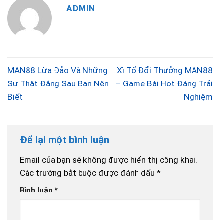
ADMIN
MAN88 Lừa Đảo Và Những
Xì Tố Đổi Thưởng MAN88
Sự Thật Đằng Sau Bạn Nên
– Game Bài Hot Đáng Trải
Biết
Nghiệm
Để lại một bình luận
Email của bạn sẽ không được hiển thị công khai.
Các trường bắt buộc được đánh dấu
*
Bình luận
*