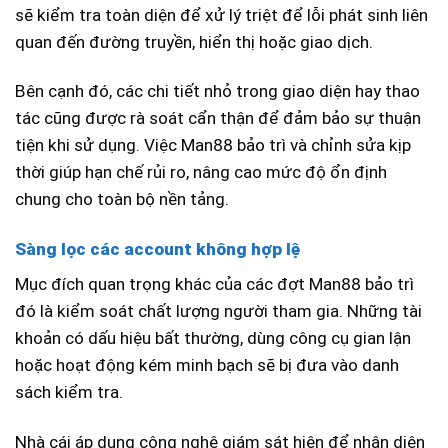
sẽ kiểm tra toàn diện để xử lý triệt để lỗi phát sinh liên
quan đến đường truyền, hiển thị hoặc giao dịch.
Bên cạnh đó, các chi tiết nhỏ trong giao diện hay thao
tác cũng được rà soát cẩn thận để đảm bảo sự thuận
tiện khi sử dụng. Việc Man88 bảo trì và chỉnh sửa kịp
thời giúp hạn chế rủi ro, nâng cao mức độ ổn định
chung cho toàn bộ nền tảng.
Sàng lọc các account không hợp lệ
Mục đích quan trọng khác của các đợt Man88 bảo trì
đó là kiểm soát chất lượng người tham gia. Những tài
khoản có dấu hiệu bất thường, dùng công cụ gian lận
hoặc hoạt động kém minh bạch sẽ bị đưa vào danh
sách kiểm tra.
Nhà cái áp dụng công nghệ giám sát hiện để nhận diện