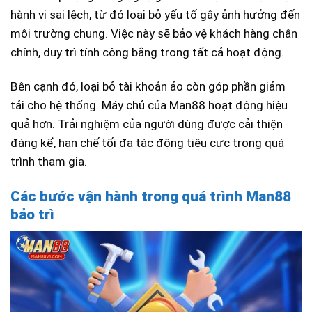
hành vi sai lệch, từ đó loại bỏ yếu tố gây ảnh hưởng đến
môi trường chung. Việc này sẽ bảo vệ khách hàng chân
chính, duy trì tính công bằng trong tất cả hoạt động.
Bên cạnh đó, loại bỏ tài khoản ảo còn góp phần giảm
tải cho hệ thống. Máy chủ của Man88 hoạt động hiệu
quả hơn. Trải nghiệm của người dùng được cải thiện
đáng kể, hạn chế tối đa tác động tiêu cực trong quá
trình tham gia.
Các bước vận hành trong quá trình Man88
bảo trì