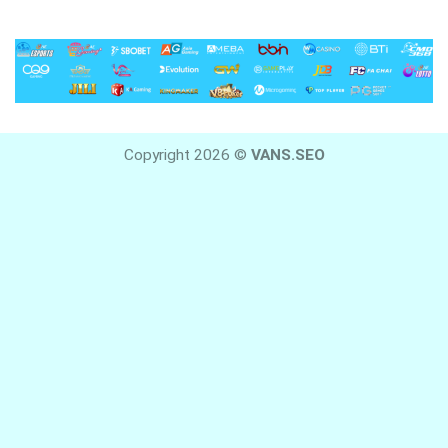
Copyright 2026 ©
VANS.SEO