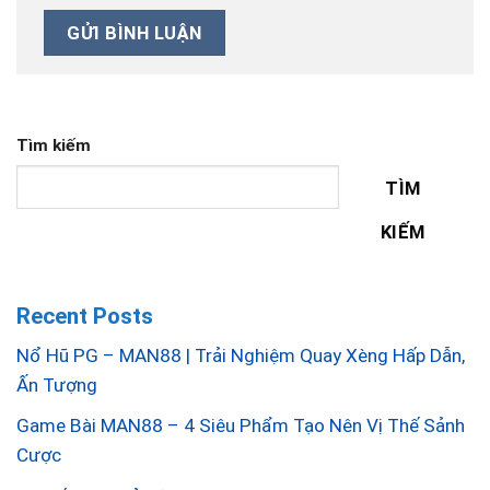
Tìm kiếm
TÌM
KIẾM
Recent Posts
Nổ Hũ PG – MAN88 | Trải Nghiệm Quay Xèng Hấp Dẫn,
Ấn Tượng
Game Bài MAN88 – 4 Siêu Phẩm Tạo Nên Vị Thế Sảnh
Cược