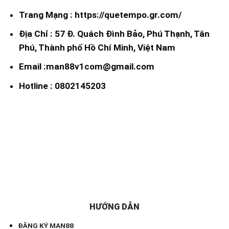
Trang Mạng : https://quetempo.gr.com/
Địa Chỉ : 57 Đ. Quách Đình Bảo, Phú Thạnh, Tân
Phú, Thành phố Hồ Chí Minh, Việt Nam
Email :
man88v1com@gmail.com
Hotline : 0802145203
HƯỚNG DẪN
ĐĂNG KÝ MAN88