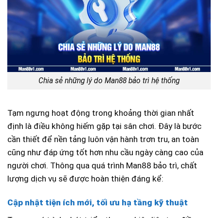
Chia sẻ những lý do Man88 bảo trì hệ thống
Tạm ngưng hoạt động trong khoảng thời gian nhất
định là điều không hiếm gặp tại sân chơi. Đây là bước
cần thiết để nền tảng luôn vận hành trơn tru, an toàn
cũng như đáp ứng tốt hơn nhu cầu ngày càng cao của
người chơi. Thông qua quá trình Man88 bảo trì, chất
lượng dịch vụ sẽ được hoàn thiện đáng kể:
Cập nhật tiện ích mới, tối ưu hạ tầng kỹ thuật